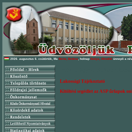
2026. augusztus 6. csütörtök, Ma
Berta, Bettina
, holnap
Ibolya, Afrodité
ünnepli a név
Intézze ügyeit elektronikusa
Lakossági Tájékoztató
Kitöltési segédlet az ASP űrlapok o