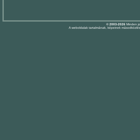
© 2003-2026
Minden jo
A weboldalak tartalmának, képeinek másodközlése