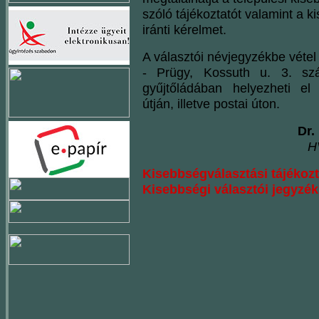
szóló tájékoztatót valamint a k
iránti kérelmet.
A választói névjegyzékbe vétel 
- Prügy, Kossuth u. 3. szá
gyűjtőládában helyezheti e
útján, illetve postai úton.
Dr.
H
Kisebbségválasztási tájékoz
Kisebbségi választói jegyzék