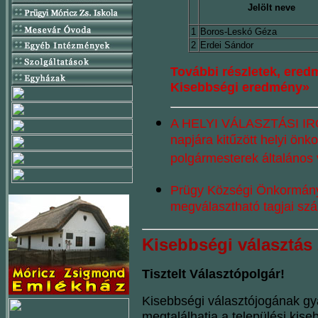
Jelölt neve
1
Boros-Leskó Géza
2
Erdei Sándor
További részletek, ere
Kisebbségi eredmény»
A HELYI VÁLASZTÁSI IR
napjára kitűzött helyi önk
polgármesterek általános
Prügy Községi Önkormányz
megválasztható tagjai s
Kisebbségi választás
Tisztelt Választópolgár!
Kisebbségi választójogának gy
megtalálhatja a települési kise