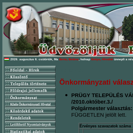
2026. augusztus 6. csütörtök, Ma
Berta, Bettina
, holnap
Ibolya, Afrodité
ünnepli a név
Választási Hírek
Önkormányzati válasz
PRÜGY TELEPÜLÉS VÁ
/2010.október.3./
Polgármester választás
FÜGGETLEN jelölt lett.
Érvényes szavazatok száma