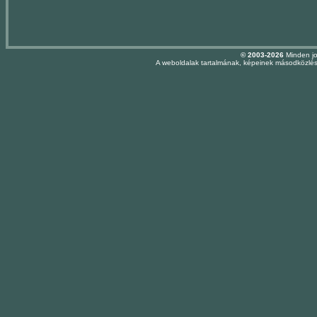
© 2003-2026
Minden jo
A weboldalak tartalmának, képeinek másodközlése