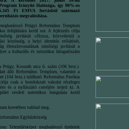
ásra. A kérelmet 2017. július 18-án
i Program Irányító Hatósága, így 90%-os
5.345
Ft EMVA forrásból származó
beruházás megvalósítása.
t meghatározó Prügyi Református Templom
a felújítására kerül sor. A fejlesztés célja
nőség javítását célozza, közvetlenül a
ási közösség, a helyi identitás erősítését,
ág életszínvonalának minőségi javítását a
yet a kulturális és turisztikai látogatószám
k a Prügy, Kossuth utca 6. szám (106 hrsz.)
 alatt álló Református Templom, valamint a
tt (104 hrsz.) található Református Parókia
iója csak a homlokzati vakolat részleges
sére és a nyílászáró cseréjére terjed ki. A
pület eredeti autentikus hangulata kerül
ram keretében valósul meg.
Református Egyházközség
áma: Településképet meghatározó épületek