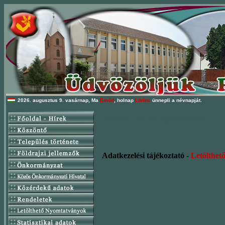
2026. augusztus 9. vasárnap, Ma
Emőd
, holnap
Lörinc
ünnepli a névnapját.
Adatkezelési tájékoztató
Adatkezelési tájékoztató
-
Letölthető