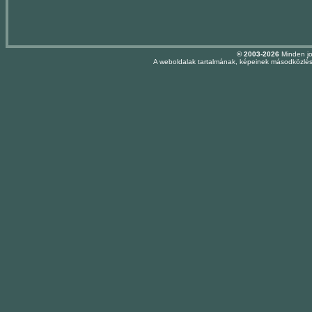
© 2003-2026
Minden jo
A weboldalak tartalmának, képeinek másodközlése