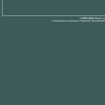
© 2003-2026
Minden jo
A weboldalak tartalmának, képeinek másodközlése