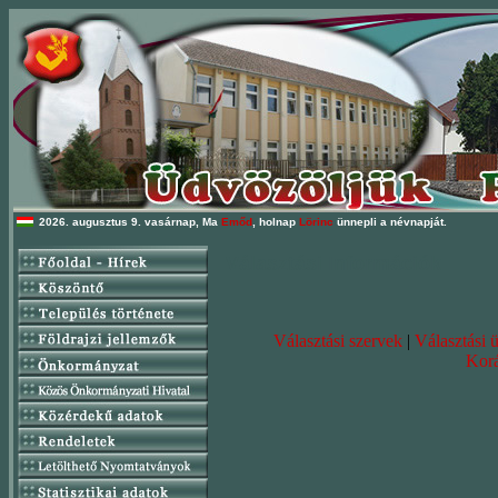
2026. augusztus 9. vasárnap, Ma
Emőd
, holnap
Lörinc
ünnepli a névnapját.
Választási Információk
Választási szervek
|
Választási 
Korá